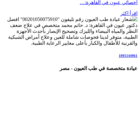
أخصائي عيون في القاهرة:…
اقرأ اكثر
رقم تليفون "00201050075910" افضل
دكتور عيون في القاهرة: د. حاتم محمد متخصص في علاج ضعف
النظر والمياه البيضاء والليزك وتصحيح الإبصار بأحدث الأجهزة
الطبية، متوفر لدينا فحوصات شاملة للعين وعلاج أمراض الشبكية
والقرنية للأطفال والكبار بأعلى معايير الرعاية الطبية.
1095144961
عيادة متخصصة في طب العيون - مصر
عيادة رائدة متخصصة في طب العيون والرعاية البصرية المتكاملة،
نقدم خدمات شاملة تشمل: كشف وفحص النظر الشامل، تصحيح
عيوب الإبصار بالنظارات والعدسات اللاصقة، عمليات الليزك
والفيمتو ليزك، علاج المياه البيضاء (الساد)، أمراض الشبكية
والاعتلال السكري، المياه الزرقاء (الجلوكوما)، جفاف العين، علاج
الحول لدى الأطفال والكبار، والتهابات العين والقرنية.
نعمل وفق أحدث التقنيات والإرشادات العلمية العالمية، في بيئة
مريحة وآمنة للمرضى وذويهم، مع فريق متخصص يضع صحة عينيك
وراحة إبصارك في المقام الأول.