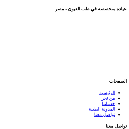
عيادة متخصصة في طب العيون - مصر
عيادة رائدة متخصصة في طب العيون والرعاية البصرية المتكاملة،
نقدم خدمات شاملة تشمل: كشف وفحص النظر الشامل، تصحيح
عيوب الإبصار بالنظارات والعدسات اللاصقة، عمليات الليزك
والفيمتو ليزك، علاج المياه البيضاء (الساد)، أمراض الشبكية
والاعتلال السكري، المياه الزرقاء (الجلوكوما)، جفاف العين، علاج
الحول لدى الأطفال والكبار، والتهابات العين والقرنية.
نعمل وفق أحدث التقنيات والإرشادات العلمية العالمية، في بيئة
مريحة وآمنة للمرضى وذويهم، مع فريق متخصص يضع صحة عينيك
وراحة إبصارك في المقام الأول.
الصفحات
الرئيسية
من نحن
خدماتنا
المدونة الطبية
تواصل معنا
تواصل معنا