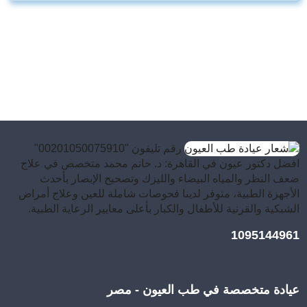
رقم تليفون "00201050075910"
افضل دكتور عيون في القاهرة: د. حاتم محمد متخصص في علاج
ضعف النظر والمياه البيضاء والليزك وتصحيح الإبصار بأحدث
الأجهزة الطبية، متوفر لدينا فحوصات شاملة للعين وعلاج أمراض
الشبكية والقرنية للأطفال والكبار بأعلى معايير الرعاية الطبية.
1095144961
عيادة متخصصة في طب العيون - مصر