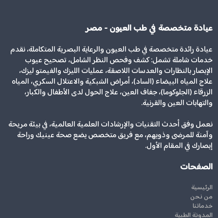
عيادة متخصصة في طب العيون - مصر
عيادة رائدة متخصصة في طب العيون والرعاية البصرية المتكاملة، نقدم
خدمات شاملة تشمل: كشف وفحص النظر الشامل، تصحيح عيوب
الإبصار بالنظارات والعدسات اللاصقة، عمليات الليزك والفيمتو ليزك،
علاج المياه البيضاء (الساد)، أمراض الشبكية والاعتلال السكري، المياه
الزرقاء (الجلوكوما)، جفاف العين، علاج الحول لدى الأطفال والكبار،
والتهابات العين والقرنية.
نعمل وفق أحدث التقنيات والإرشادات العلمية العالمية، في بيئة مريحة
وآمنة للمرضى وذويهم، مع فريق متخصص يضع صحة عينيك وراحة
إبصارك في المقام الأول.
الصفحات
الرئيسية
من نحن
خدماتنا
المدونة الطبية