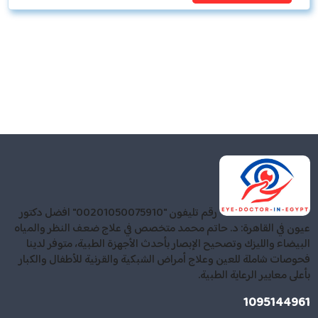
رقم تليفون "00201050075910" افضل دكتور
عيون في القاهرة: د. حاتم محمد متخصص في علاج ضعف النظر والمياه
البيضاء والليزك وتصحيح الإبصار بأحدث الأجهزة الطبية، متوفر لدينا
فحوصات شاملة للعين وعلاج أمراض الشبكية والقرنية للأطفال والكبار
بأعلى معايير الرعاية الطبية.
1095144961