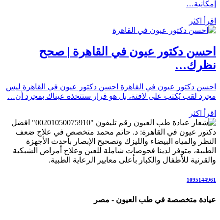
إمكانية…
اقرأ اكثر
احسن دكتور عيون في القاهرة | صحح
نظرك…
احسن دكتور عيون في القاهرة احسن دكتور عيون في القاهرة ليس
مجرد لقب يُكتب على لافتة، بل هو قرار ستتخذه عيناك بمجرد أن…
اقرأ اكثر
رقم تليفون "00201050075910" افضل
دكتور عيون في القاهرة: د. حاتم محمد متخصص في علاج ضعف
النظر والمياه البيضاء والليزك وتصحيح الإبصار بأحدث الأجهزة
الطبية، متوفر لدينا فحوصات شاملة للعين وعلاج أمراض الشبكية
والقرنية للأطفال والكبار بأعلى معايير الرعاية الطبية.
1095144961
عيادة متخصصة في طب العيون - مصر
عيادة رائدة متخصصة في طب العيون والرعاية البصرية المتكاملة،