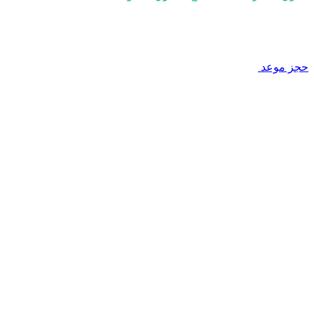
Khaled Fozan
حجز موعد