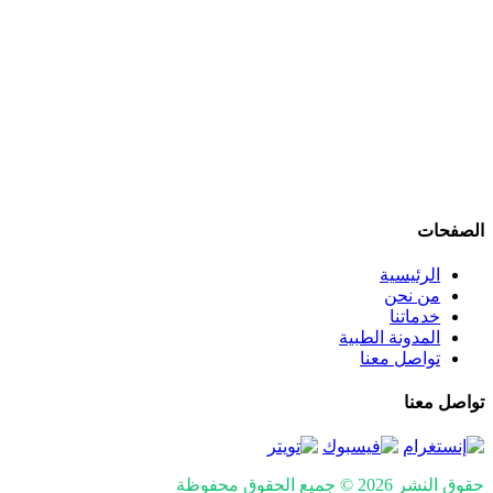
نقدم خدمات شاملة تشمل: كشف وفحص النظر الشامل، تصحيح
عيوب الإبصار بالنظارات والعدسات اللاصقة، عمليات الليزك
والفيمتو ليزك، علاج المياه البيضاء (الساد)، أمراض الشبكية
والاعتلال السكري، المياه الزرقاء (الجلوكوما)، جفاف العين، علاج
الحول لدى الأطفال والكبار، والتهابات العين والقرنية.
نعمل وفق أحدث التقنيات والإرشادات العلمية العالمية، في بيئة
مريحة وآمنة للمرضى وذويهم، مع فريق متخصص يضع صحة عينيك
وراحة إبصارك في المقام الأول.
الصفحات
الرئيسية
من نحن
خدماتنا
المدونة الطبية
تواصل معنا
تواصل معنا
حقوق النشر 2026 © جميع الحقوق محفوظة
Design and SEO by