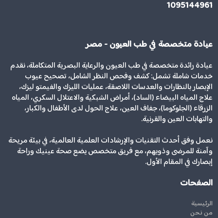
1095144961
عيادة متخصصة في طب العيون - مصر
عيادة رائدة متخصصة في طب العيون والرعاية البصرية المتكاملة، نقدم
خدمات شاملة تشمل: كشف وفحص النظر الشامل، تصحيح عيوب
الإبصار بالنظارات والعدسات اللاصقة، عمليات الليزك والفيمتو ليزك،
علاج المياه البيضاء (الساد)، أمراض الشبكية والاعتلال السكري، المياه
الزرقاء (الجلوكوما)، جفاف العين، علاج الحول لدى الأطفال والكبار،
والتهابات العين والقرنية.
نعمل وفق أحدث التقنيات والإرشادات العلمية العالمية، في بيئة مريحة
وآمنة للمرضى وذويهم، مع فريق متخصص يضع صحة عينيك وراحة
إبصارك في المقام الأول.
الصفحات
الرئيسية
من نحن