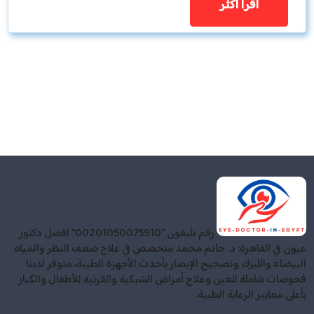
اقرأ اكثر
رقم تليفون "00201050075910" افضل دكتور
عيون في القاهرة: د. حاتم محمد متخصص في علاج ضعف النظر والمياه
البيضاء والليزك وتصحيح الإبصار بأحدث الأجهزة الطبية، متوفر لدينا
فحوصات شاملة للعين وعلاج أمراض الشبكية والقرنية للأطفال والكبار
بأعلى معايير الرعاية الطبية.