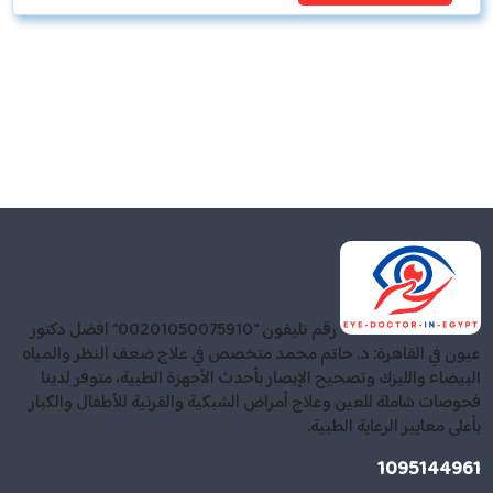
رقم تليفون "00201050075910" افضل دكتور
عيون في القاهرة: د. حاتم محمد متخصص في علاج ضعف النظر والمياه
البيضاء والليزك وتصحيح الإبصار بأحدث الأجهزة الطبية، متوفر لدينا
فحوصات شاملة للعين وعلاج أمراض الشبكية والقرنية للأطفال والكبار
بأعلى معايير الرعاية الطبية.
1095144961