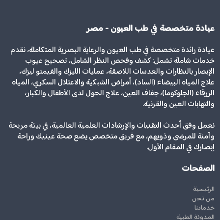
عيادة متخصصة في طب العيون - مصر
عيادة رائدة متخصصة في طب العيون والرعاية البصرية المتكاملة، نقدم
خدمات شاملة تشمل: كشف وفحص النظر الشامل، تصحيح عيوب
الإبصار بالنظارات والعدسات اللاصقة، عمليات الليزك والفيمتو ليزك،
علاج المياه البيضاء (الساد)، أمراض الشبكية والاعتلال السكري، المياه
الزرقاء (الجلوكوما)، جفاف العين، علاج الحول لدى الأطفال والكبار،
والتهابات العين والقرنية.
نعمل وفق أحدث التقنيات والإرشادات العلمية العالمية، في بيئة مريحة
وآمنة للمرضى وذويهم، مع فريق متخصص يضع صحة عينيك وراحة
إبصارك في المقام الأول.
الصفحات
الرئيسية
من نحن
خدماتنا
المدونة الطبية