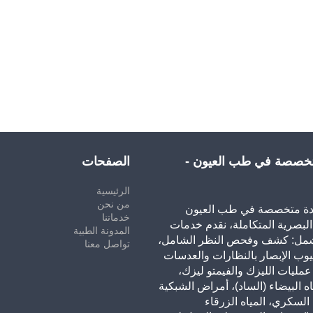
تخصصة في طب العيون -
الصفحات
الرئيسية
من نحن
ئدة متخصصة في طب العيون
خدماتنا
البصرية المتكاملة، نقدم خدمات
المدونة الطبية
شمل: كشف وفحص النظر الشامل،
تواصل معنا
وب الإبصار بالنظارات والعدسات
عمليات الليزك والفيمتو ليزك،
اه البيضاء (الساد)، أمراض الشبكية
 السكري، المياه الزرقاء