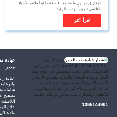
الزقازيق هو أول ما ستبحث عنه عندما تبدأ ملامح الأشياء
بالتلاشي تدريجياً، وتفقد الرؤية…
اقرأ اكثر
رقم تليفون
عيادة م
"00201050075910" افضل دكتور عيون في
مصر
القاهرة: د. حاتم محمد متخصص في علاج ضعف
النظر والمياه البيضاء والليزك وتصحيح الإبصار
عيادة را
بأحدث الأجهزة الطبية، متوفر لدينا فحوصات
والرعاية 
شاملة للعين وعلاج أمراض الشبكية والقرنية
شاملة ت
للأطفال والكبار بأعلى معايير الرعاية الطبية.
تصحيح عي
اللاصقة، 
1095144961
علاج المي
والاعتلال