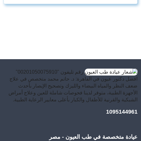
رقم تليفون "00201050075910"
افضل دكتور عيون في القاهرة: د. حاتم محمد متخصص في علاج
ضعف النظر والمياه البيضاء والليزك وتصحيح الإبصار بأحدث
الأجهزة الطبية، متوفر لدينا فحوصات شاملة للعين وعلاج أمراض
الشبكية والقرنية للأطفال والكبار بأعلى معايير الرعاية الطبية.
1095144961
عيادة متخصصة في طب العيون - مصر