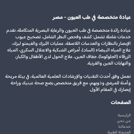
عيادة متخصصة في طب العيون - مصر
عيادة رائدة متخصصة في طب العيون والرعاية البصرية المتكاملة، نقدم
خدمات شاملة تشمل: كشف وفحص النظر الشامل، تصحيح عيوب
الإبصار بالنظارات والعدسات اللاصقة، عمليات الليزك والفيمتو ليزك،
علاج المياه البيضاء (الساد)، أمراض الشبكية والاعتلال السكري، المياه
الزرقاء (الجلوكوما)، جفاف العين، علاج الحول لدى الأطفال والكبار،
والتهابات العين والقرنية.
نعمل وفق أحدث التقنيات والإرشادات العلمية العالمية، في بيئة مريحة
وآمنة للمرضى وذويهم، مع فريق متخصص يضع صحة عينيك وراحة
إبصارك في المقام الأول.
الصفحات
الرئيسية
من نحن
خدماتنا
المدونة الطبية