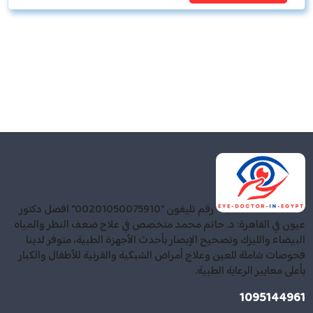
رقم تليفون "00201050075910" افضل دكتور
عيون في القاهرة: د. حاتم محمد متخصص في علاج ضعف النظر والمياه
البيضاء والليزك وتصحيح الإبصار بأحدث الأجهزة الطبية، متوفر لدينا
فحوصات شاملة للعين وعلاج أمراض الشبكية والقرنية للأطفال والكبار
بأعلى معايير الرعاية الطبية.
1095144961