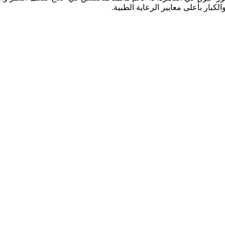
كبار بأعلى معايير الرعاية الطبية.
قدم خدمات شاملة تشمل: كشف وفحص النظر الشامل، تصحيح عيوب الإبص
الزرقاء (الجلوكوما)، جفاف العين، علاج الحول لدى الأطفال والكبار، وال
يحة وآمنة للمرضى وذويهم، مع فريق متخصص يضع صحة عينيك وراحة إبص