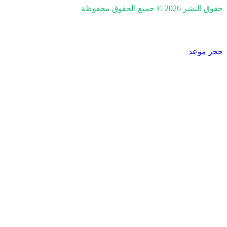
حقوق النشر 2026 © جميع الحقوق محفوظة
nd SEO by Khaled Fozan
حجز موعد