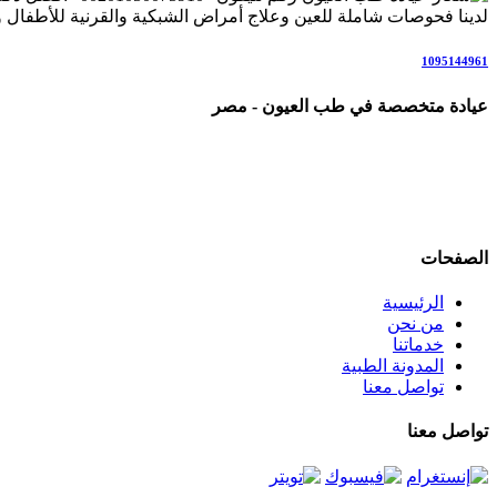
لدينا فحوصات شاملة للعين وعلاج أمراض الشبكية والقرنية للأطفال وال
1095144961
عيادة متخصصة في طب العيون - مصر
عيادة رائدة متخصصة في طب العيون والرعاية البصرية المتكاملة، ن
علاج المياه البيضاء (الساد)، أمراض الشبكية والاعتلال السكري، المياه 
نعمل وفق أحدث التقنيات والإرشادات العلمية العالمية، في بيئة مر
الصفحات
الرئيسية
من نحن
خدماتنا
المدونة الطبية
تواصل معنا
تواصل معنا