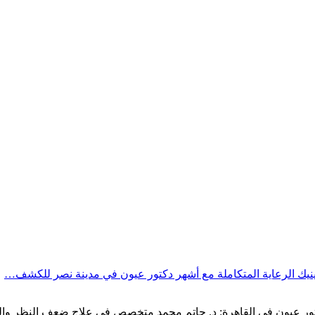
يك الرعاية المتكاملة مع أشهر دكتور عيون في مدينة نصر للكشف…
0020105007591" افضل دكتور عيون في القاهرة: د. حاتم محمد متخصص في علاج ضعف ا