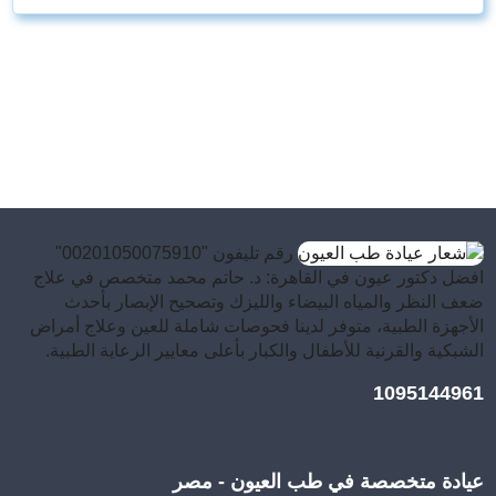
رقم تليفون "00201050075910"
افضل دكتور عيون في القاهرة: د. حاتم محمد متخصص في علاج
ضعف النظر والمياه البيضاء والليزك وتصحيح الإبصار بأحدث
الأجهزة الطبية، متوفر لدينا فحوصات شاملة للعين وعلاج أمراض
الشبكية والقرنية للأطفال والكبار بأعلى معايير الرعاية الطبية.
1095144961
عيادة متخصصة في طب العيون - مصر