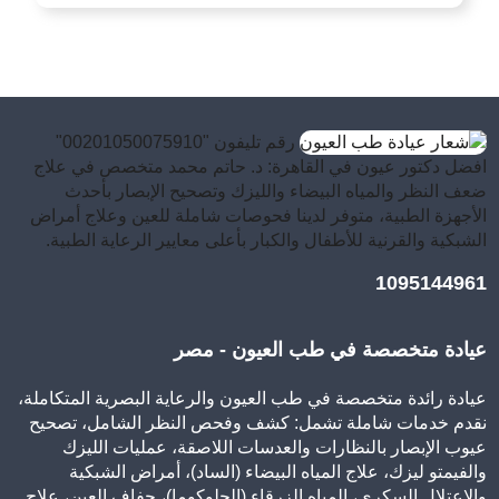
رقم تليفون "00201050075910"
افضل دكتور عيون في القاهرة: د. حاتم محمد متخصص في علاج
ضعف النظر والمياه البيضاء والليزك وتصحيح الإبصار بأحدث
الأجهزة الطبية، متوفر لدينا فحوصات شاملة للعين وعلاج أمراض
الشبكية والقرنية للأطفال والكبار بأعلى معايير الرعاية الطبية.
1095144961
عيادة متخصصة في طب العيون - مصر
عيادة رائدة متخصصة في طب العيون والرعاية البصرية المتكاملة،
نقدم خدمات شاملة تشمل: كشف وفحص النظر الشامل، تصحيح
عيوب الإبصار بالنظارات والعدسات اللاصقة، عمليات الليزك
والفيمتو ليزك، علاج المياه البيضاء (الساد)، أمراض الشبكية
والاعتلال السكري، المياه الزرقاء (الجلوكوما)، جفاف العين، علاج