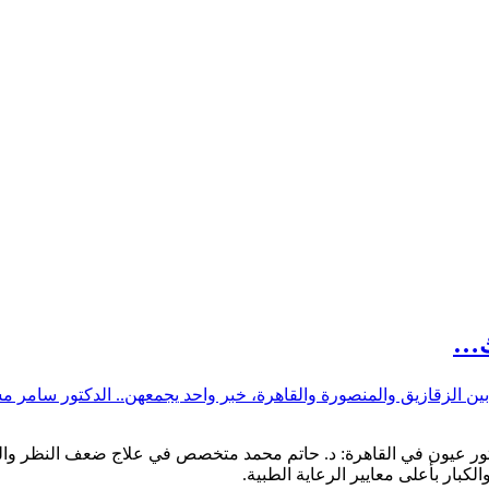
تك…
زيق والمنصورة والقاهرة، خبر واحد يجمعهن.. الدكتور سامر مسعود 109992090
0020105007591" افضل دكتور عيون في القاهرة: د. حاتم محمد متخصص في علاج ضعف ا
كبار بأعلى معايير الرعاية الطبية.