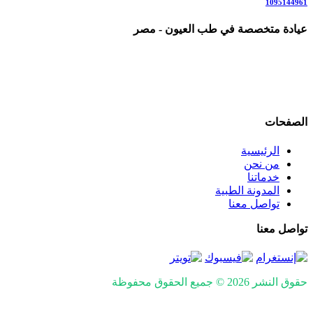
1095144961
عيادة متخصصة في طب العيون - مصر
عيادة رائدة متخصصة في طب العيون والرعاية البصرية المتكاملة، ن
علاج المياه البيضاء (الساد)، أمراض الشبكية والاعتلال السكري، المياه 
نعمل وفق أحدث التقنيات والإرشادات العلمية العالمية، في بيئة مر
الصفحات
الرئيسية
من نحن
خدماتنا
المدونة الطبية
تواصل معنا
تواصل معنا
حقوق النشر 2026 © جميع الحقوق محفوظة
nd SEO by Khaled Fozan