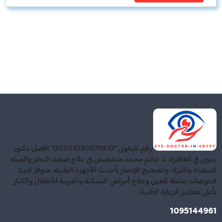
رقم تليفون "00201050075910" افضل دكتور
عيون في القاهرة: د. حاتم محمد متخصص في علاج ضعف النظر والمياه
البيضاء والليزك وتصحيح الإبصار بأحدث الأجهزة الطبية، متوفر لدينا
فحوصات شاملة للعين وعلاج أمراض الشبكية والقرنية للأطفال والكبار
بأعلى معايير الرعاية الطبية.
1095144961