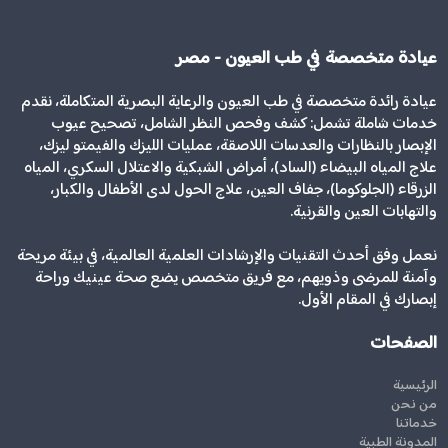
عيادة متخصصة في طب العيون - مصر
عيادة رائدة متخصصة في طب العيون والرعاية البصرية المتكاملة، نقدم
خدمات شاملة تشمل: كشف وفحص النظر الشامل، تصحيح عيوب
الإبصار بالنظارات والعدسات اللاصقة، عمليات الليزك والفيمتو ليزك،
علاج المياه البيضاء (الساد)، أمراض الشبكية والاعتلال السكري، المياه
الزرقاء (الجلوكوما)، جفاف العين، علاج الحول لدى الأطفال والكبار،
والتهابات العين والقرنية.
نعمل وفق أحدث التقنيات والإرشادات العلمية العالمية، في بيئة مريحة
وآمنة للمرضى وذويهم، مع فريق متخصص يضع صحة عينيك وراحة
إبصارك في المقام الأول.
الصفحات
الرئيسية
من نحن
خدماتنا
المدونة الطبية