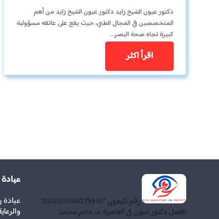
دكتور عيون الشيخ زايد دكتور عيون الشيخ زايد من أهم
المتخصصين في المجال الطبي، حيث يقع على عاتقه مسؤولية
كبيرة تجاه صحة البصر…
اقرأ اكثر
عيادة
عيادة 
رقم تليفون "00201050075910"
والرعاي
افضل دكتور عيون في القاهرة: د. حاتم محمد